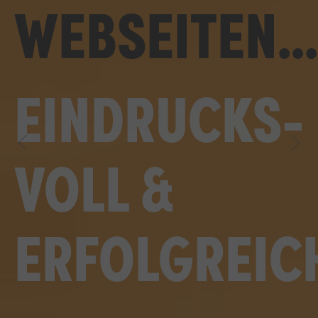
BRANDING...
AUTHENTISC
&
SELBSTBEWU